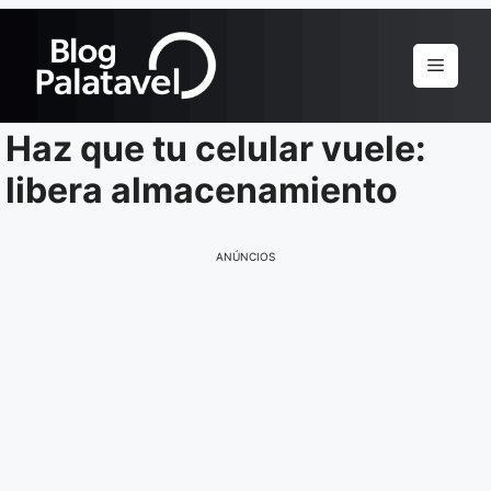
Pular
para
Menu
o
conteúdo
Haz que tu celular vuele:
libera almacenamiento
ANÚNCIOS