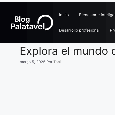
Pular
para
Início
Bienestar e intelig
o
conteúdo
Desarrollo profesional
Pr
Explora el mundo 
março 5, 2025
Por
Toni