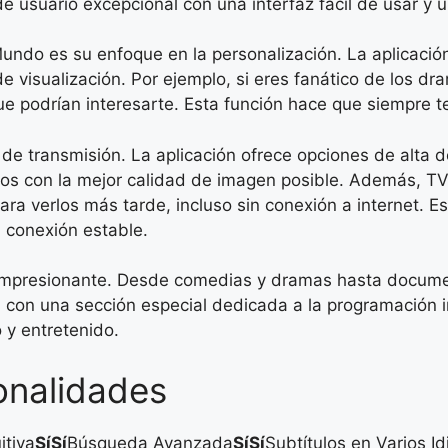
 usuario excepcional con una interfaz fácil de usar y 
Mundo es su enfoque en la personalización. La aplicació
de visualización. Por ejemplo, si eres fanático de los
e podrían interesarte. Esta función hace que siempre t
 transmisión. La aplicación ofrece opciones de alta def
itos con la mejor calidad de imagen posible. Además, 
para verlos más tarde, incluso sin conexión a internet. 
 conexión estable.
impresionante. Desde comedias y dramas hasta documen
a con una sección especial dedicada a la programación 
 y entretenido.
onalidades
itiva
Sí
Sí
Búsqueda Avanzada
Sí
Sí
Subtítulos en Varios I