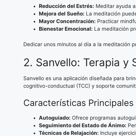
Reducción del Estrés:
Meditar ayuda a d
Mejora del Sueño:
La meditación puede 
Mayor Concentración:
Practicar mindf
Bienestar Emocional:
La meditación pr
Dedicar unos minutos al día a la meditación p
2. Sanvello: Terapia y
Sanvello es una aplicación diseñada para bri
cognitivo-conductual (TCC) y soporte comunita
Características Principales
Autoguiado:
Ofrece programas autoguia
Seguimiento del Estado de Ánimo:
Per
Técnicas de Relajación:
Incluye ejercic