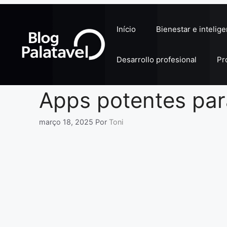
Pular
para
Início
Bienestar e intelig
o
conteúdo
Desarrollo profesional
Pr
Apps potentes par
março 18, 2025
Por
Toni