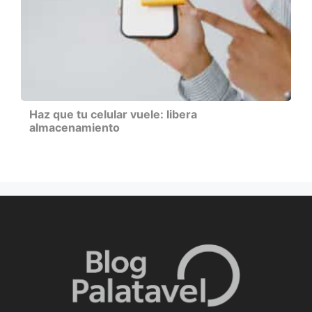
Haz que tu celular vuele: libera
almacenamiento