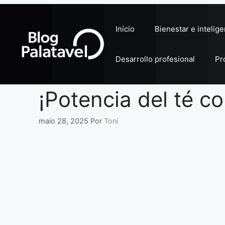
Pular
para
Início
Bienestar e intelig
o
conteúdo
Desarrollo profesional
Pr
¡Potencia del té co
maio 28, 2025
Por
Toni