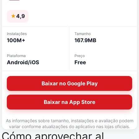
★
4,9
Instalações
Tamanho
100M+
167.9MB
Plataforma
Preço
Android/iOS
Free
Baixar no Google Play
Baixar na App Store
As informações sobre tamanho, instalações e avaliação podem
variar conforme atualizações do aplicativo nas lojas oficiais.
Cómo aprovechar al