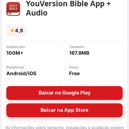
YouVersion Bible App +
Audio
★
4,9
Instalações
Tamanho
100M+
167.9MB
Plataforma
Preço
Android/iOS
Free
Baixar no Google Play
Baixar na App Store
As informações sobre tamanho, instalações e avaliação podem