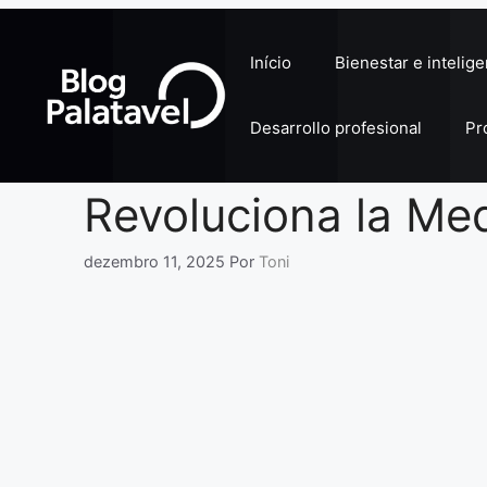
Pular
para
Início
Bienestar e intelig
o
conteúdo
Desarrollo profesional
Pr
Revoluciona la Me
dezembro 11, 2025
Por
Toni