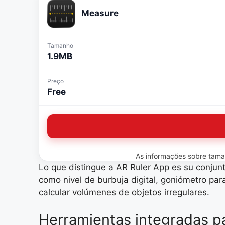
Measure
Tamanho
1.9MB
Preço
Free
As informações sobre tamanh
Lo que distingue a AR Ruler App es su conjun
como nivel de burbuja digital, goniómetro pa
calcular volúmenes de objetos irregulares.
Herramientas integradas pa