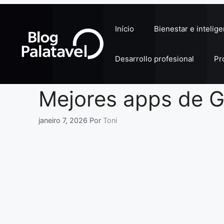
Pular
para
Início
Bienestar e intelig
o
conteúdo
Desarrollo profesional
Pr
Mejores apps de G
janeiro 7, 2026
Por
Toni