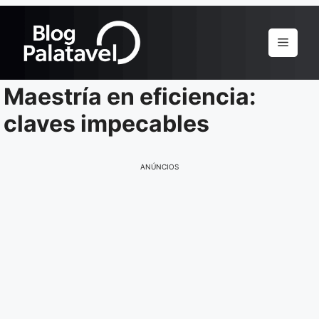
Pular
para
Menu
o
conteúdo
Maestría en eficiencia:
claves impecables
ANÚNCIOS