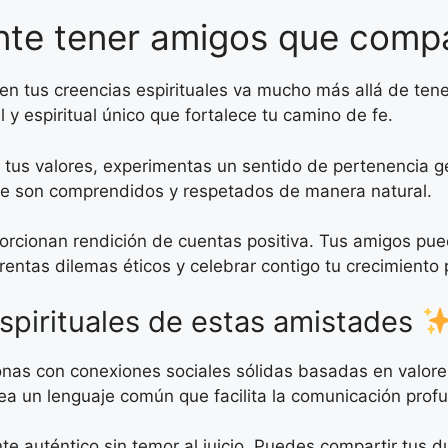
nte tener amigos que compa
tus creencias espirituales va mucho más allá de tener c
y espiritual único que fortalece tu camino de fe.
us valores, experimentas un sentido de pertenencia gen
nte son comprendidos y respetados de manera natural.
orcionan rendición de cuentas positiva. Tus amigos pu
rentas dilemas éticos y celebrar contigo tu crecimiento 
spirituales de estas amistades
onas con conexiones sociales sólidas basadas en valor
a un lenguaje común que facilita la comunicación profun
 auténtico sin temor al juicio. Puedes compartir tus du