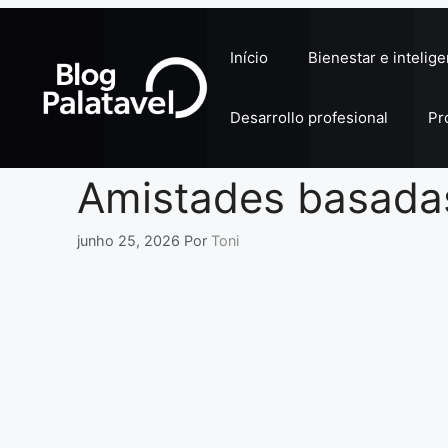
Pular
para
Início
Bienestar e intelig
o
conteúdo
Desarrollo profesional
Pr
Amistades basadas
junho 25, 2026
Por
Toni