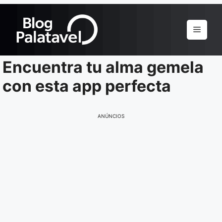
Pular
para
Menu
o
conteúdo
Encuentra tu alma gemela
con esta app perfecta
ANÚNCIOS