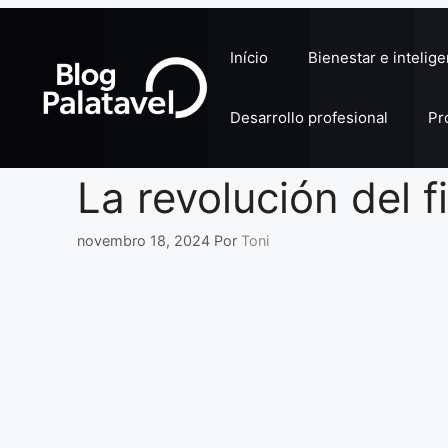
Pular
para
Início
Bienestar e intelig
o
conteúdo
Desarrollo profesional
Pr
La revolución del 
novembro 18, 2024
Por
Toni