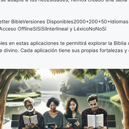
Letter BibleVersiones Disponibles2000+200+50+Idioma
ceso OfflineSíSíSíInterlineal y LéxicoNoNoSí
es en estas aplicaciones te permitirá explorar la Bibli
e divino. Cada aplicación tiene sus propias fortalezas y