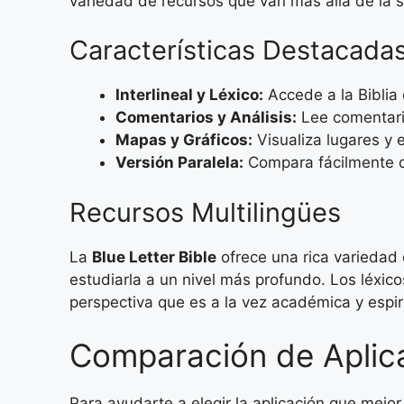
variedad de recursos que van más allá de la 
Características Destacadas
Interlineal y Léxico:
Accede a la Biblia 
Comentarios y Análisis:
Lee comentario
Mapas y Gráficos:
Visualiza lugares y 
Versión Paralela:
Compara fácilmente do
Recursos Multilingües
La
Blue Letter Bible
ofrece una rica variedad d
estudiarla a un nivel más profundo. Los léxico
perspectiva que es a la vez académica y espiri
Comparación de Aplic
Para ayudarte a elegir la aplicación que mej