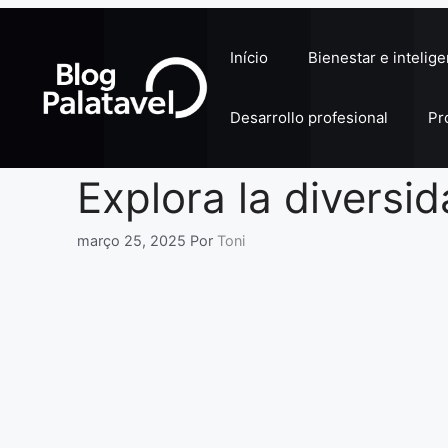
Pular
para
Início
Bienestar e intelig
o
conteúdo
Desarrollo profesional
Pr
Explora la diversi
março 25, 2025
Por
Toni