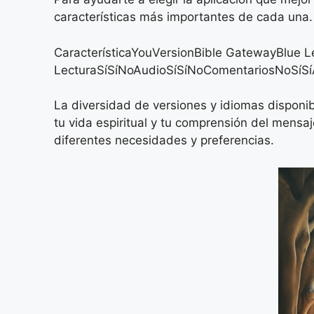
características más importantes de cada una.
CaracterísticaYouVersionBible GatewayBlue 
LecturaSíSíNoAudioSíSíNoComentariosNoSíSíAc
La diversidad de versiones y idiomas disponibl
tu vida espiritual y tu comprensión del mensaj
diferentes necesidades y preferencias.