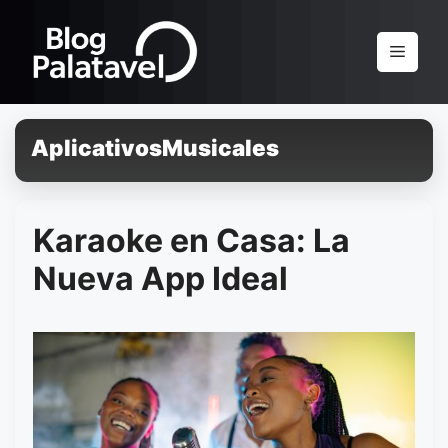
Pular
para
Menu
o
conteúdo
AplicativosMusicales
Karaoke en Casa: La
Nueva App Ideal