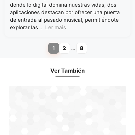
donde lo digital domina nuestras vidas, dos
aplicaciones destacan por ofrecer una puerta
de entrada al pasado musical, permitiéndote
explorar las …
Ler mais
1
2
…
8
Page
Page
Page
Ver También