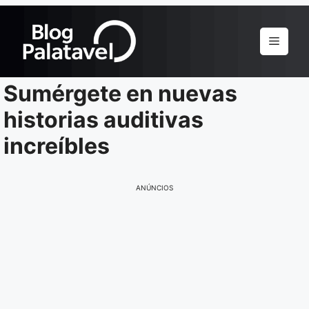
Pular
para
Menu
o
conteúdo
Sumérgete en nuevas
historias auditivas
increíbles
ANÚNCIOS