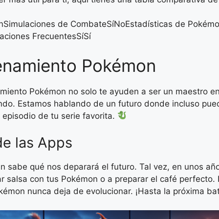
onSimulaciones de CombateSíNoEstadísticas de Poké
zaciones FrecuentesSíSí
trenamiento Pokémon
iento Pokémon no solo te ayuden a ser un maestro en l
do. Estamos hablando de un futuro donde incluso pueda
o episodio de tu serie favorita.
de las Apps
n sabe qué nos deparará el futuro. Tal vez, en unos año
salsa con tus Pokémon o a preparar el café perfecto. Las
kémon nunca deja de evolucionar. ¡Hasta la próxima bat