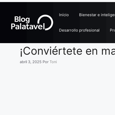
Pular
para
Início
Bienestar e intelig
o
conteúdo
Desarrollo profesional
Pr
¡Conviértete en m
abril 3, 2025
Por
Toni