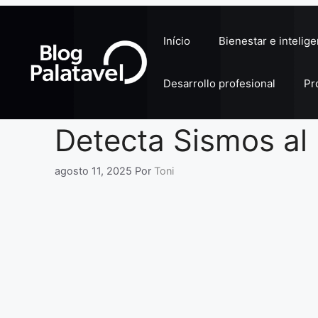
Pular
para
Início
Bienestar e intelig
o
conteúdo
Desarrollo profesional
Pr
Detecta Sismos al 
agosto 11, 2025
Por
Toni