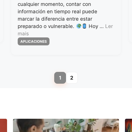
cualquier momento, contar con
información en tiempo real puede
marcar la diferencia entre estar
preparado o vulnerable.
Hoy …
Ler
mais
Categorias
APLICACIONES
1
2
Page
Page