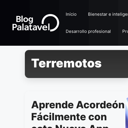
Pular
para
Início
Bienestar e intelig
o
conteúdo
Desarrollo profesional
Pr
Terremotos
Aprende Acordeón
Fácilmente con