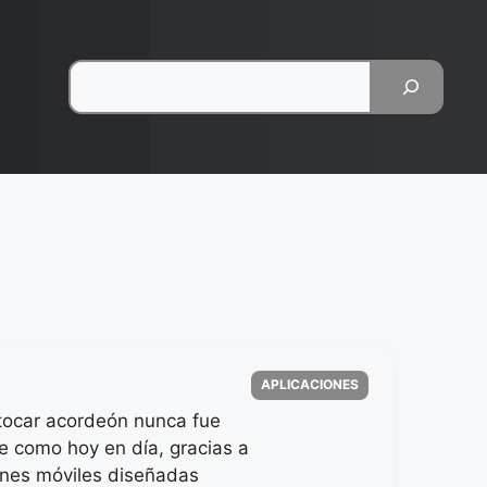
Pesquisar
Categorias
APLICACIONES
tocar acordeón nunca fue
e como hoy en día, gracias a
iones móviles diseñadas