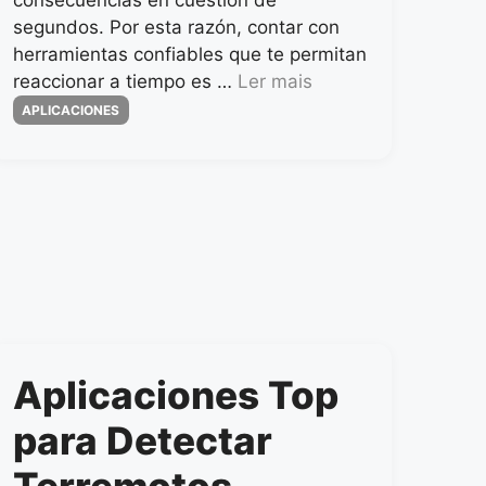
consecuencias en cuestión de
segundos. Por esta razón, contar con
herramientas confiables que te permitan
reaccionar a tiempo es …
Ler mais
Categorias
APLICACIONES
Aplicaciones Top
para Detectar
Terremotos