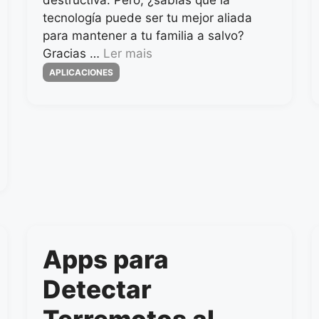
destructiva. Pero, ¿sabías que la
tecnología puede ser tu mejor aliada
para mantener a tu familia a salvo?
Gracias …
Ler mais
Categorias
APLICACIONES
Apps para
Detectar
Terremotos al