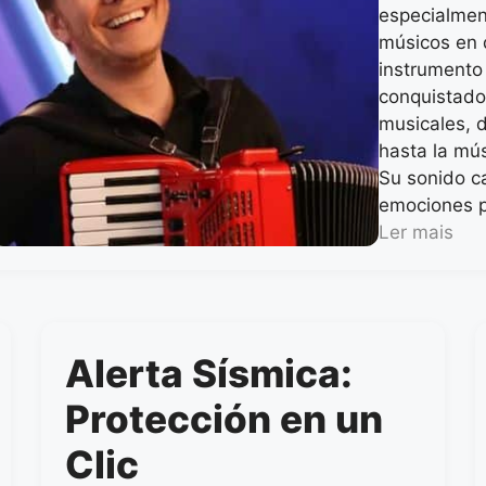
especialment
músicos en 
instrumento
conquistado
musicales, d
hasta la mú
Su sonido ca
emociones p
Ler mais
Alerta Sísmica:
Protección en un
Clic