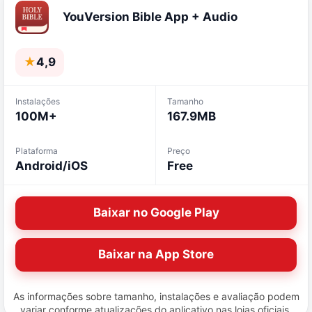
YouVersion Bible App + Audio
★
4,9
Instalações
Tamanho
100M+
167.9MB
Plataforma
Preço
Android/iOS
Free
Baixar no Google Play
Baixar na App Store
As informações sobre tamanho, instalações e avaliação podem
variar conforme atualizações do aplicativo nas lojas oficiais.