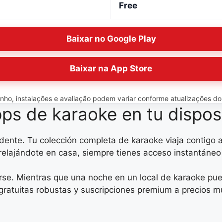
Free
Baixar no Google Play
Baixar na App Store
o, instalações e avaliação podem variar conforme atualizações do ap
ps de karaoke en tu disposi
idente. Tu colección completa de karaoke viaja contigo
e relajándote en casa, siempre tienes acceso instantáneo
e. Mientras que una noche en un local de karaoke pued
s gratuitas robustas y suscripciones premium a precios