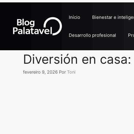
Pular
para
Início
Bienestar e intelig
o
conteúdo
Desarrollo profesional
Pr
Diversión en casa:
fevereiro 9, 2026
Por
Toni