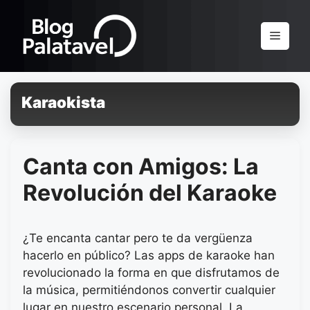
Pular
para
Menu
o
conteúdo
Karaokista
Canta con Amigos: La
Revolución del Karaoke
¿Te encanta cantar pero te da vergüenza
hacerlo en público? Las apps de karaoke han
revolucionado la forma en que disfrutamos de
la música, permitiéndonos convertir cualquier
lugar en nuestro escenario personal. La