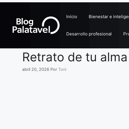
Pular
para
Início
Bienestar e intelig
o
conteúdo
Desarrollo profesional
Pr
Retrato de tu alma
abril 20, 2026
Por
Toni