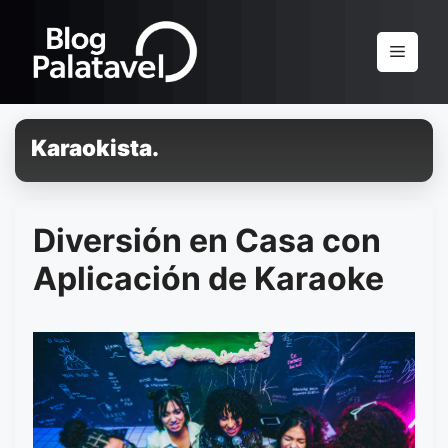
Pular
para
Menu
o
conteúdo
Karaokista.
Diversión en Casa con
Aplicación de Karaoke