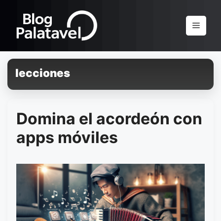
Pular
para
Menu
o
conteúdo
lecciones
Domina el acordeón con
apps móviles