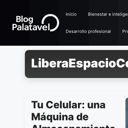
Pular
para
Início
Bienestar e intelig
o
conteúdo
Desarrollo profesional
Pr
LiberaEspacioCe
Tu Celular: una
Máquina de