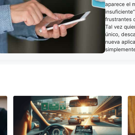
aparece el 
insuficient
frustrantes 
Tal vez qui
único, desca
nueva aplica
simplement