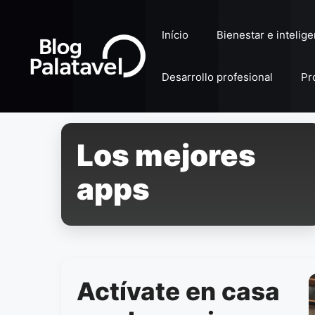
Pular
para
Início
Bienestar e intelig
o
conteúdo
Desarrollo profesional
Pr
Los mejores
apps
Actívate en casa