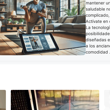
mantener un 
saludable no
complicado,
Actívate en
La tecnolog
posibilidade
diseñadas e
a los ancian
comodidad