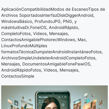
AplicaciónCompatibilidadModos de EscaneoTipos de
Archivos SoportadosInterfazDiskDiggerAndroid,
WindowsBásico, ProfundoJPG, PNG, y
másIntuitivaDr.FoneiOS, AndroidRápido,
CompletoFotos, Videos, Mensajes,
ContactosAmigablePhotorecWindows, Mac,
LinuxProfundoMúltiples
formatosTécnicaDumpsterAndroidInstantáneoFotos,
ArchivosSimpleUndeleterAndroidCompletoFotos,
Mensajes, DocumentosAmigableFonePawiOS,
AndroidRápidoFotos, Videos, Mensajes,
ContactosSimple