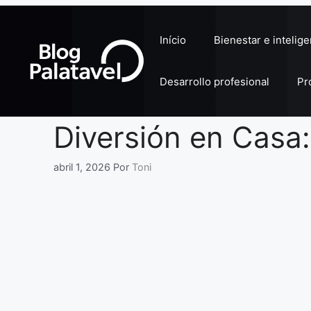
Pular
para
Início
Bienestar e intelig
o
conteúdo
Desarrollo profesional
Pr
Diversión en Casa
abril 1, 2026
Por
Toni